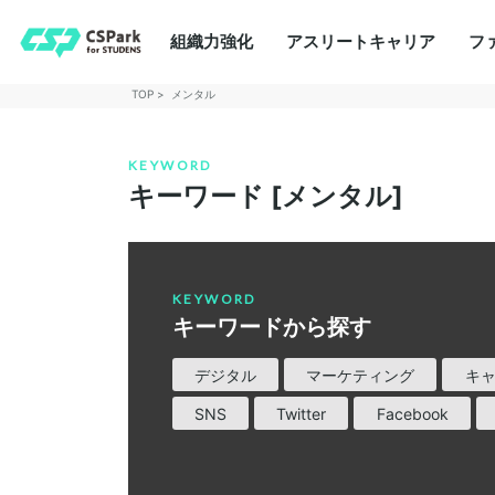
組織力強化
アスリートキャリア
フ
TOP
メンタル
KEYWORD
キーワード [メンタル]
KEYWORD
キーワードから探す
デジタル
マーケティング
キ
SNS
Twitter
Facebook
稼ぐ
Web
体育会本部
チームビルディング
モチベーション