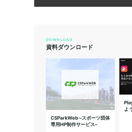
ブランディング
振興
UNIVAS
自己分析
効率化
運営
リーダーシップ
サッカー
ラ
DOWNLOAD
メンタルトレーニング
メンタル
資料ダウンロード
Pl
よ
CSParkWeb –スポーツ団体
専用HP制作サービス–