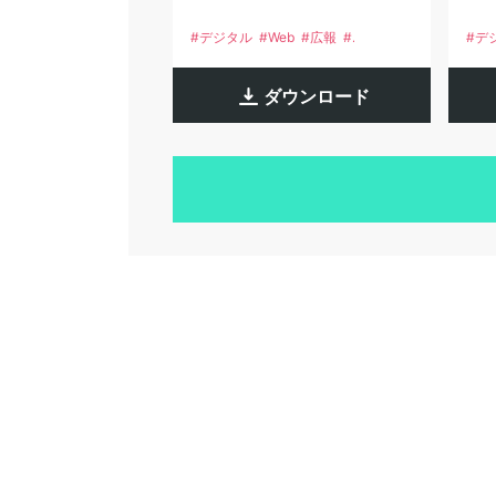
デジタル
Web
広報
情報発信
デ
広
ダウンロード