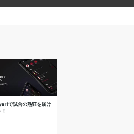
データ活用
分析
コーチング
学生コーチ
トレーナー
指導
学生トレーナー
競技力強化
クロス
ソフトテニス
野球
軟式野球
主将
募集
ハンドボール
テニス
陸上競技
ayer!で試合の熱狂を届け
う！