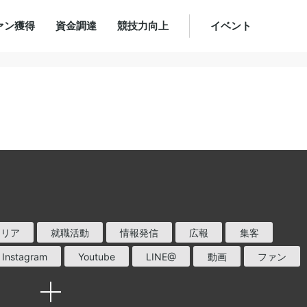
ァン獲得
資金調達
競技力向上
イベント
ャリア
就職活動
情報発信
広報
集客
Instagram
Youtube
LINE@
動画
ファン
新聞部
横断的組織
組織づくり
事例
施策
インタビュー
選手