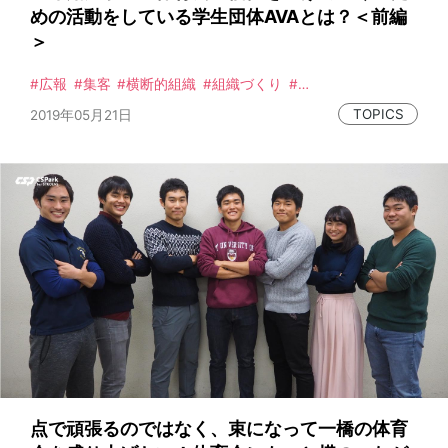
めの活動をしている学生団体AVAとは？＜前編
＞
広報
集客
横断的組織
組織づくり
体育会本部
事例
施策
インタビュー
TOPICS
2019年05月21日
点で頑張るのではなく、束になって一橋の体育