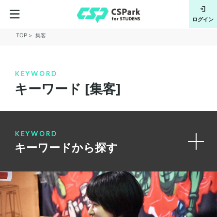
フルサポー
会員登録
ログイン
TOP
集客
KEYWORD
キーワード [集客]
KEYWORD
キーワードから探す
デジタル
マーケティング
キャリア
就職活動
情報発信
広報