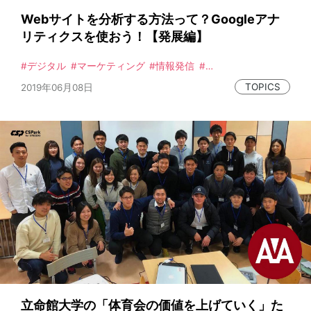
Webサイトを分析する方法って？Googleアナ
リティクスを使おう！【発展編】
デジタル
マーケティング
情報発信
データ活用
広報
集客
Web
分析
TOPICS
2019年06月08日
立命館大学の「体育会の価値を上げていく」た