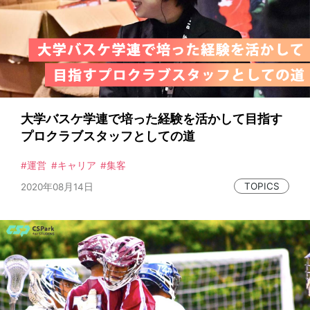
集客
SNS
Twitter
Facebook
Instagram
Youtube
LINE@
動画
ファン
稼ぐ
Web
体育会本部
新聞部
横断的組織
組織づくり
チームビルディング
大学バスケ学連で培った経験を活かして目指す
プロクラブスタッフとしての道
モチベーション
事例
施策
インタビュー
選手
ブランディング
運営
キャリア
集客
TOPICS
2020年08月14日
振興
UNIVAS
データ活用
分析
コーチング
学生コーチ
自己分析
効率化
運営
トレーナー
指導
学生トレーナー
競技力強化
リーダーシップ