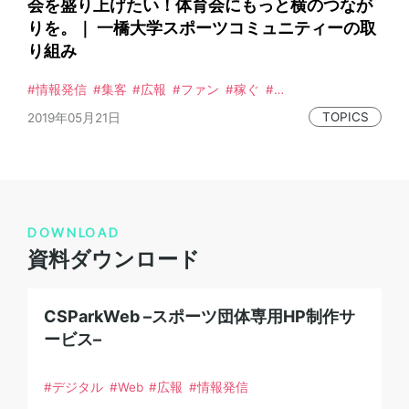
会を盛り上げたい！体育会にもっと横のつなが
りを。｜ 一橋大学スポーツコミュニティーの取
り組み
情報発信
集客
広報
ファン
稼ぐ
事例
体育会本部
横断的組織
インタビュー
TOPICS
2019年05月21日
DOWNLOAD
資料ダウンロード
CSParkWeb –スポーツ団体専用HP制作サ
ービス–
デジタル
Web
広報
情報発信