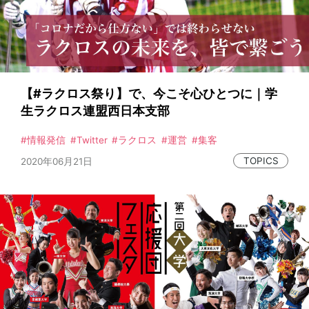
サッカー
ラクロス
ソフトテニス
野球
軟式野球
主将
メンタルトレーニング
メンタル
【#ラクロス祭り】で、今こそ心ひとつに｜学
募集
ハンドボール
テニス
生ラクロス連盟西日本支部
陸上競技
情報発信
Twitter
ラクロス
運営
集客
施策
SNS
TOPICS
2020年06月21日