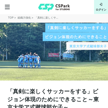
フルサポー
会員登録
ログイン
TOP
組織力強化
「真剣に楽しくサッカーをする」ビジョン体現のためにできること～東京大学ア式蹴球部女子～
「真剣に楽しくサッカーをする」ビ
ジョン体現のためにできること～東
京大学ア式蹴球部女子～