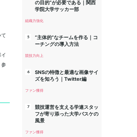
の目的”が必要である｜関西
学院大学サッカー部
組織力強化
いて
“主体的”なチームを作る｜コ
ーチングの導入方法
ポイ
競技力向上
、参
SNSの特徴と最適な画像サイ
ズを知ろう｜Twitter編
ファン獲得
競技運営を支える学連スタッ
フが寄り添った大学バスケの
風景
ファン獲得