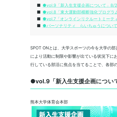
●vol.9「新入生支援企画について」8/
●vol.8「東大運動部横断強化プログラ
●vol.7「オンラインリクルートミーテ
●パーソナリティ らいちゅうについ
SPOT ONとは、大学スポーツの今を大学
により活動に制限や影響が出ている状況下に
行している部活に焦点を当てることで、各部
●vol.9「新入生支援企画につい
熊本大学体育会本部