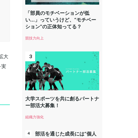
「部員のモチベーションが低
い...」っていうけど、“モチベー
ション”の正体知ってる？
競技力向上
拡大
を実
大学スポーツを共に創るパートナ
ー部活大募集！
組織力強化
部活を通じた成長には“個人