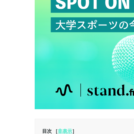
目次 ［
非表示
］