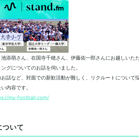
、池添萌さん、在国寺千穂さん、伊藤佑一郎さんにお越しいた
ィングについてのお話を伺いました。
のお話など、対面での新歓活動が難しく、リクルートについて
たい内容です。
ps://lnu-football.com/
について