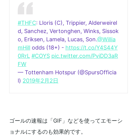
#THFC
: Lloris (C), Trippier, Alderweirel
d, Sanchez, Vertonghen, Winks, Sissok
o, Eriksen, Lamela, Lucas, Son.
@Willia
mHill
odds (18+) -
https://t.co/Y4S44Y
0RrL
#COYS
pic.twitter.com/PviDD3aR
FW
— Tottenham Hotspur (@SpursOfficia
l)
2019年2月2日
ゴールの速報は「GIF」などを使ってエモーシ
ョナルにするのも効果的です。